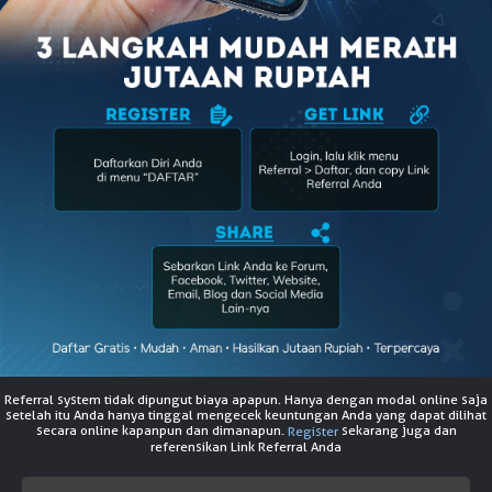
NEW
TANGKAS
RTP
DEPOSIT
WITHDRAW
PROMOSI
DOWNLOAD APLIKASI
REFERRAL
JACKPOT
Referral system tidak dipungut biaya apapun. Hanya dengan modal online saja
setelah itu Anda hanya tinggal mengecek keuntungan Anda yang dapat dilihat
VIP MEMBER
secara online kapanpun dan dimanapun.
sekarang juga dan
Register
referensikan Link Referral Anda
HUBUNGI KAMI