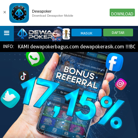
×
Dewapoker
DOWNLOAD
Download Dewapoker Mobile
 RESMI KAMI dewapokerbagus.com dewapokerasik.com !!!BCA
INFO:
HOME
POKER
SLOT GAME
IDN E-LOTTERY
NEW
NEW
SPORTBOOK
LIVE CASINO
IDNLIVE
NEW
TOGEL
ESPORTS
ARCADE
NEW
NEW
NEW
TEMBAK IKAN
IDNRAFFLE
IDNTRADE