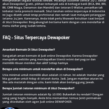
menyediakan segala fasilitas terbaik. Misalnya customer service 24/7, daftar
akun Dewapoker gratis, pilihan terbanyak ada di berbagai bank (BCA, BNI, BRI,
BII, CIMB Niaga, Danamon dan Mandiri) dan setoran E-Wallet, penarikan tak
terbatas serta promosi menarik. Situs taruhan online terpercaya di Indonesia
ini juga dilatih untuk tetap profesional dan ramah saat melayani pelanggan
selama 24 jam. Karenanya, Anda tidak perlu khawatir kesulitan saat berjudi
di situs Dewapoker. Bergabunglah bersama kami dengan cara mendaftar di
menu daftar yang sudah tertera.
FAQ - Situs Terpercaya Dewapoker
Amankah Bermain Di Situs Dewapoker?
Sangatlah aman bermain di judi online Dewapoker, Karena Dewapoker
merupakan website yang mendapatkan lisensi resmi dari pagcor dan
memiliki ribuan member dan aktif setiap harinya.
Berapa usia minimum untuk mendaftar akun di Dewapoker?
Usia minimal untuk memiliki akun adalah 21 tahun. Ini adalah standar yang
kita gunakan untuk hidup di seluruh dunia. Jadi, jangan mainkan aturan ini.
Jika ada masalah dengan usia, kami tidak akan bertanggung jawab.
Berapa jumlah setoran minimum di situs Dewapoker?
Jumlah setoran minimum adalah Rp 10.000. Bukankah itu rendah? Dengan
uang yang begitu banyak, Anda bisa memainkan semua jenis permainan
yang disediakan oleh agen judi online DEWAPOKER.