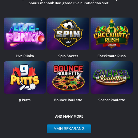
bonus menarik dari game live number dan slot.
NEW
TANGKAS
RTP
DEPOSIT
WITHDRAW
Live Plinko
Spin Soccer
Checkmate Rush
PROMOSI
DOWNLOAD APLIKASI
REFERRAL
9 Putts
Bounce Roulette
Soccer Roulette
JACKPOT
AND MANY MORE
VIP MEMBER
MAIN SEKARANG
HUBUNGI KAMI