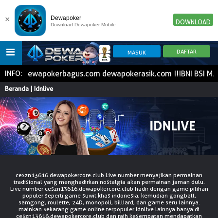
×
Dewapoker
DOWNLOAD
Download Dewapoker Mobile
KAMI dewapokerbagus.com dewapokerasik.com !!!BNI BSI MA
INFO:
HOME
Beranda | Idnlive
POKER
SLOT GAME
IDN E-LOTTERY
NEW
NEW
SPORTBOOK
LIVE CASINO
IDNLIVE
NEW
ceszn13616.dewapokercore.club Live number menyajikan permainan
tradisional yang menghadirkan nostalgia akan permainan jaman dulu.
TOGEL
ESPORTS
ARCADE
Live number ceszn13616.dewapokercore.club hadir dengan game pilihan
populer seperti game suwit khas indonesia, kemudian gongball,
NEW
NEW
NEW
samgong, roulette, 24D, monopoli, billiard, dan game seru lainnya.
mainkan sekarang game online terpopuler idnlive lainnya hanya di
ceszn13616.dewapokercore.club dan raih kesempatan mendapatkan
TEMBAK IKAN
IDNRAFFLE
IDNTRADE