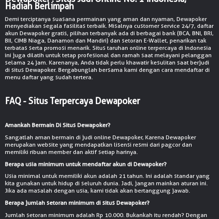
Hadiah Berlimpah
Demi terciptanya suasana permainan yang aman dan nyaman, Dewapoker
menyediakan segala fasilitas terbaik. Misalnya customer service 24/7, daftar
akun Dewapoker gratis, pilihan terbanyak ada di berbagai bank (BCA, BNI, BRI,
BII, CIMB Niaga, Danamon dan Mandiri) dan setoran E-Wallet, penarikan tak
terbatas serta promosi menarik. Situs taruhan online terpercaya di Indonesia
ini juga dilatih untuk tetap profesional dan ramah saat melayani pelanggan
selama 24 jam. Karenanya, Anda tidak perlu khawatir kesulitan saat berjudi
di situs Dewapoker. Bergabunglah bersama kami dengan cara mendaftar di
menu daftar yang sudah tertera.
FAQ - Situs Terpercaya Dewapoker
Amankah Bermain Di Situs Dewapoker?
Sangatlah aman bermain di judi online Dewapoker, Karena Dewapoker
merupakan website yang mendapatkan lisensi resmi dari pagcor dan
memiliki ribuan member dan aktif setiap harinya.
Berapa usia minimum untuk mendaftar akun di Dewapoker?
Usia minimal untuk memiliki akun adalah 21 tahun. Ini adalah standar yang
kita gunakan untuk hidup di seluruh dunia. Jadi, jangan mainkan aturan ini.
Jika ada masalah dengan usia, kami tidak akan bertanggung jawab.
Berapa jumlah setoran minimum di situs Dewapoker?
Jumlah setoran minimum adalah Rp 10.000. Bukankah itu rendah? Dengan