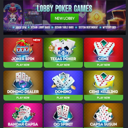
NEW
TANGKAS
RTP
DEPOSIT
WITHDRAW
PROMOSI
DOWNLOAD APLIKASI
REFERRAL
JACKPOT
VIP MEMBER
HUBUNGI KAMI