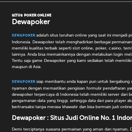
SITUS POKER ONLINE
Dewapoker
adalah situs taruhan online yang saat ini menjadi p
Dewapoker
Indonesia. Dewapoker telah menghadirkan berbagai permainan 
memiliki kualitas terbaik seperti slot online, poker, casino, t
lainnya. Anda bisa memainkannya dengan melakukan login mel
Tentu saja game Dewapoker yang kami sediakan telah memiliki l
maupun di Asia.
siap membantu anda kapan pun untuk bergabung de
Dewapoker
nyaman dengan memastikan pengisian formulir pendaftaran yan
dewapoker terpercaya di Indonesia telah memiliki server dari b
pengamanan data yang tinggi, sehingga data dari para player a
bertransaksi tanpa merasa khawatir dan bisa bermain judi onlin
Dewapoker : Situs Judi Online No. 1 Indo
Demi terciptanya suasana permainan yang aman dan nyaman, De