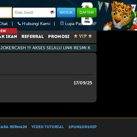
MASUK
 Chat |
Hubungi Kami |
Lupa Password?
NEW
AK IKAN
REFERRAL
PROMOSI
RCASH !!! AKSES SELALU LINK RESMI KAMI dewapokerbagus.co
17/09/25
CARA BERMAIN
VIDEO TUTORIAL
SPONSORSHIP