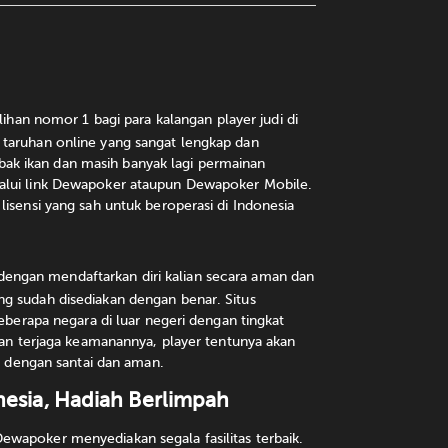
ilihan nomor 1 bagi para kalangan player judi di
taruhan online yang sangat lengkap dan
embak ikan dan masih banyak lagi permainan
alui link Dewapoker ataupun Dewapoker Mobile.
isensi yang sah untuk beroperasi di Indonesia
ngan mendaftarkan diri kalian secara aman dan
g sudah disediakan dengan benar. Situs
eberapa negara di luar negeri dengan tingkat
kan terjaga keamanannya, player tentunya akan
e dengan santai dan aman.
nesia, Hadiah Berlimpah
wapoker menyediakan segala fasilitas terbaik.