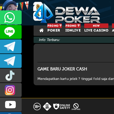
-
PROMO
PROMO
NEW
POKER
IDNLIVE
LIVE CASINO
CS2DEWAPOKER
Info Terbaru:
dewapoker_infoo
dewapoker_info
GAME BARU JOKER CASH
prmdewapkr
Mendapatkan kartu jelek ? tinggal fold saja da
prmdewapkr
DEWAPOKEROFFICIAL