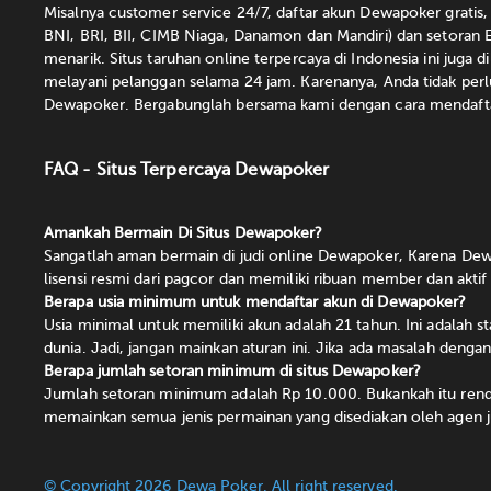
Misalnya customer service 24/7, daftar akun Dewapoker gratis, 
BNI, BRI, BII, CIMB Niaga, Danamon dan Mandiri) dan setoran E
menarik. Situs taruhan online terpercaya di Indonesia ini juga d
melayani pelanggan selama 24 jam. Karenanya, Anda tidak perlu k
Dewapoker. Bergabunglah bersama kami dengan cara mendaftar
FAQ - Situs Terpercaya Dewapoker
Amankah Bermain Di Situs Dewapoker?
Sangatlah aman bermain di judi online Dewapoker, Karena D
lisensi resmi dari pagcor dan memiliki ribuan member dan aktif 
Berapa usia minimum untuk mendaftar akun di Dewapoker?
Usia minimal untuk memiliki akun adalah 21 tahun. Ini adalah s
dunia. Jadi, jangan mainkan aturan ini. Jika ada masalah denga
Berapa jumlah setoran minimum di situs Dewapoker?
Jumlah setoran minimum adalah Rp 10.000. Bukankah itu rend
memainkan semua jenis permainan yang disediakan oleh agen
© Copyright 2026 Dewa Poker. All right reserved.